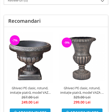
Review-uri
(0)
Recomandari
-7%
-9%
Ghiveci PE clasic, rotund,
Ghiveci PE clasic, rotund,
imitație piatră, model VAZA L,
imitație piatră, model VAZA
Ø430 x 650 (mm)
329,00 Lei
M, Ø480 x 400 (mm)
267,00 Lei
299,00 Lei
249,00 Lei