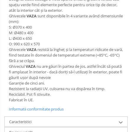
spațiu verde fiind elemente perfecte pentru orice tip de decor,
atât la interior cât și la exterior.
Ghivecele
VAZA
sunt disponibile în 4 variante având dimensiunile
(mm):
S: Ø370 x 400
M: Ø480 x 400
L: Ø430 x 650
O: 990 x 620 x 570
Ghivecele
VAZA
rezistă la îngheț și la temperaturi ridicate de vară,
fiind testate în domeniul de temperaturi extreme (+85°C, -65°C)
fără a se crăpa.
Ghiveciul
VAZA
nu are găuri în partea de jos, astfel încât să poată
fi amplasat în interior - dacă doriți să-l utilizați în exterior, poate fi
găurit ușor după nevoie
Garanție de cinci ani.
Rezistent la radiații UV, culoarea nu va dispărea în timp.
Reciclabil. Pot fi stivuite.
Fabricat în UE.
Informatii conformitate produs
Caracteristici