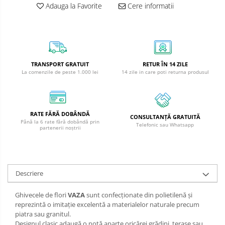
Adauga la Favorite
Cere informatii
TRANSPORT GRATUIT
RETUR ÎN 14 ZILE
La comenzile de peste 1.000 lei
14 zile in care poti returna produsul
RATE FĂRĂ DOBÂNDĂ
CONSULTANȚĂ GRATUITĂ
Până la 6 rate fără dobândă prin
Telefonic sau Whatsapp
partenerii noștrii
Descriere
Ghivecele de flori
VAZA
sunt confecționate din polietilenă și
reprezintă o imitație excelentă a materialelor naturale precum
piatra sau granitul.
Designul clasic adaugă o notă aparte oricărei grădini, terase sau