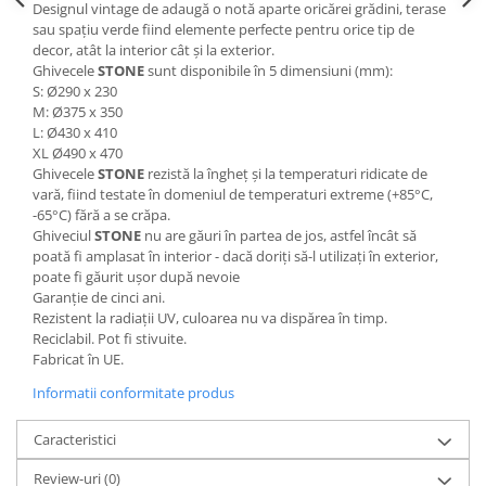
Designul vintage de adaugă o notă aparte oricărei grădini, terase
sau spațiu verde fiind elemente perfecte pentru orice tip de
decor, atât la interior cât și la exterior.
Ghivecele
STONE
sunt disponibile în 5 dimensiuni (mm):
S: Ø290 x 230
M: Ø375 x 350
L: Ø430 x 410
XL Ø490 x 470
Ghivecele
STONE
rezistă la îngheț și la temperaturi ridicate de
vară, fiind testate în domeniul de temperaturi extreme (+85°C,
-65°C) fără a se crăpa.
Ghiveciul
STONE
nu are găuri în partea de jos, astfel încât să
poată fi amplasat în interior - dacă doriți să-l utilizați în exterior,
poate fi găurit ușor după nevoie
Garanție de cinci ani.
Rezistent la radiații UV, culoarea nu va dispărea în timp.
Reciclabil. Pot fi stivuite.
Fabricat în UE.
Informatii conformitate produs
Caracteristici
Review-uri
(0)