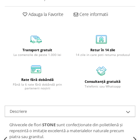
Adauga la Favorite
Cere informatii
Transport gratuit
Retur în 14 zile
La comenzile de peste 1.000 lei
14 zile in care poti returna produsul
Rate fără dobândă
Consultanță gratuită
Până la 6 rate fără dobândă prin
Telefonic sau Whatsapp
partenerii noștrii
Descriere
Ghivecele de flori
STONE
sunt confecționate din polietilenă și
reprezintă o imitație excelentă a materialelor naturale precum
piatra sau granitul.