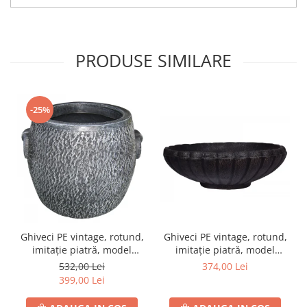
PRODUSE SIMILARE
-25%
Ghiveci PE vintage, rotund,
Ghiveci PE vintage, rotund,
imitație piatră, model
imitație piatră, model
STONE XL
MARGARITE L
532,00 Lei
374,00 Lei
399,00 Lei