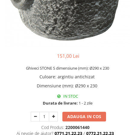
151,00 Lei
Ghiveci STONE S dimensiune (mm): Ø290 x 230
Culoare
:
argintiu antichizat
Dimensiune (mm)
:
Ø290 x 230
IN STOC
Durata de livrare:
1 - 2 zile
ADAUGA IN COS
Cod Produs:
2200061440
Ai nevoie de ajutor?
0771.21.22.23
/
0772.21.22.23