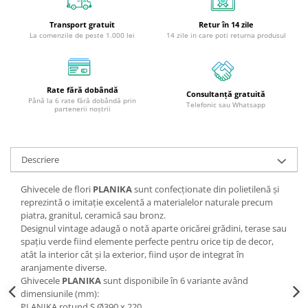
Transport gratuit
Retur în 14 zile
La comenzile de peste 1.000 lei
14 zile in care poti returna produsul
Rate fără dobândă
Consultanță gratuită
Până la 6 rate fără dobândă prin
Telefonic sau Whatsapp
partenerii noștrii
Descriere
Ghivecele de flori
PLANIKA
sunt confecționate din polietilenă și
reprezintă o imitație excelentă a materialelor naturale precum
piatra, granitul, ceramică sau bronz.
Designul vintage adaugă o notă aparte oricărei grădini, terase sau
spațiu verde fiind elemente perfecte pentru orice tip de decor,
atât la interior cât și la exterior, fiind ușor de integrat în
aranjamente diverse.
Ghivecele
PLANIKA
sunt disponibile în 6 variante având
dimensiunile (mm):
PLANIKA rotund S Ø390 x 220