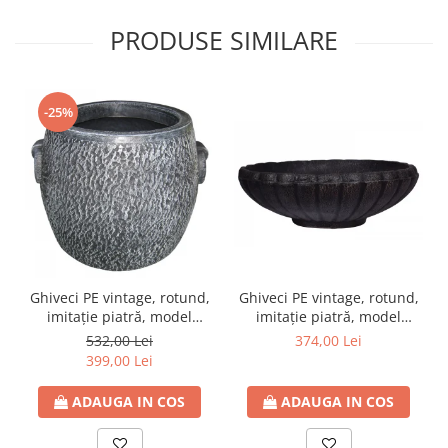
PRODUSE SIMILARE
-25%
Ghiveci PE vintage, rotund,
Ghiveci PE vintage, rotund,
imitație piatră, model
imitație piatră, model
STONE XL
MARGARITE L
532,00 Lei
374,00 Lei
399,00 Lei
ADAUGA IN COS
ADAUGA IN COS