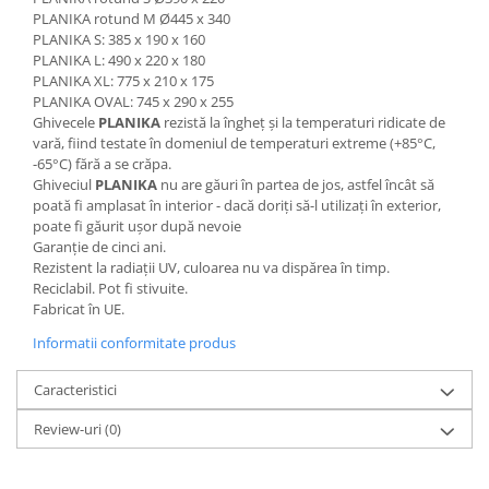
PLANIKA rotund M Ø445 x 340
PLANIKA S: 385 x 190 x 160
PLANIKA L: 490 x 220 x 180
PLANIKA XL: 775 x 210 x 175
PLANIKA OVAL: 745 x 290 x 255
Ghivecele
PLANIKA
rezistă la îngheț și la temperaturi ridicate de
vară, fiind testate în domeniul de temperaturi extreme (+85°C,
-65°C) fără a se crăpa.
Ghiveciul
PLANIKA
nu are găuri în partea de jos, astfel încât să
poată fi amplasat în interior - dacă doriți să-l utilizați în exterior,
poate fi găurit ușor după nevoie
Garanție de cinci ani.
Rezistent la radiații UV, culoarea nu va dispărea în timp.
Reciclabil. Pot fi stivuite.
Fabricat în UE.
Informatii conformitate produs
Caracteristici
Review-uri
(0)