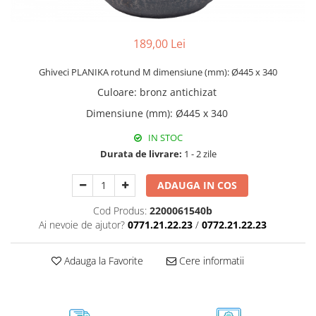
189,00 Lei
Ghiveci PLANIKA rotund M dimensiune (mm): Ø445 x 340
Culoare
:
bronz antichizat
Dimensiune (mm)
:
Ø445 x 340
IN STOC
Durata de livrare:
1 - 2 zile
ADAUGA IN COS
Cod Produs:
2200061540b
Ai nevoie de ajutor?
0771.21.22.23
/
0772.21.22.23
Adauga la Favorite
Cere informatii