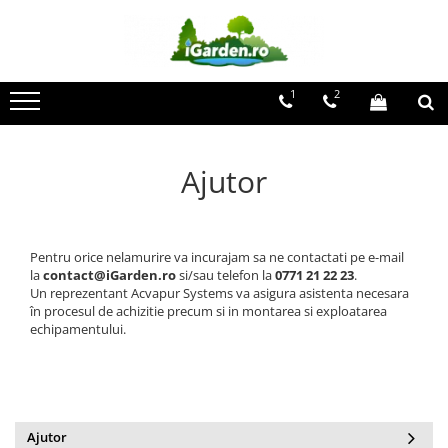
Mobilier si accesorii de gradina
Casute animale de companie
Fose septice
Stații de epurare
1
2
Mobilier
Casute animale talie mica
Fose septice bicamerale
Stații de epurare Non-Electrice
BIOROCK
Electrice
Casute animale talie medie
Fose septice tricamerale
Casute animale talie mare
Ajutor
Pentru orice nelamurire va incurajam sa ne contactati pe e-mail
la
contact@iGarden.ro
si/sau telefon la
0771 21 22 23
.
Un reprezentant Acvapur Systems va asigura asistenta necesara
în procesul de achizitie precum si in montarea si exploatarea
echipamentului.
Ajutor