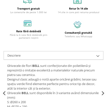
Transport gratuit
Retur în 14 zile
La comenzile de peste 1.000 lei
14 zile in care poti returna produsul
Rate fără dobândă
Consultanță gratuită
Până la 6 rate fără dobândă prin
Telefonic sau Whatsapp
partenerii noștrii
Descriere
Ghivecele de flori
BELL
sunt confecționate din polietilenă și
reprezintă o imitație excelentă a materialelor naturale precum
piatra sau ceramica.
Designul clasic adaugă o notă aparte oricărei grădini, terase sau
spațiu verde fiind elemente perfecte pentru orice tip de decor,
atât la interior cât și la exterior.
Ghivecele
BELL
sunt disponibile în 3 variante având dimensiunile
(mm):
S: Ø260 x 200
M: Ø270 x 230