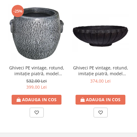
-25%
Ghiveci PE vintage, rotund,
Ghiveci PE vintage, rotund,
imitație piatră, model
imitație piatră, model
STONE XL
MARGARITE L
532,00 Lei
374,00 Lei
399,00 Lei
ADAUGA IN COS
ADAUGA IN COS