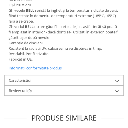
L: Ø350 x 270
Ghivecele
BELL
rezistă la îngheț și la temperaturi ridicate de vară,
fiind testate în domeniul de temperaturi extreme (+85°C, -65°C)
fără a se crăpa.
Ghiveciul
BELL
nu are găuri în partea de jos, astfel încât să poată
fi amplasat în interior - dacă doriți să-l utilizați în exterior, poate fi
găurit ușor după nevoie
Garanție de cinci ani.
Rezistent la radiații UV, culoarea nu va dispărea în timp.
Reciclabil. Pot fi stivuite.
Fabricat în UE.
Informatii conformitate produs
Caracteristici
Review-uri
(0)
PRODUSE SIMILARE