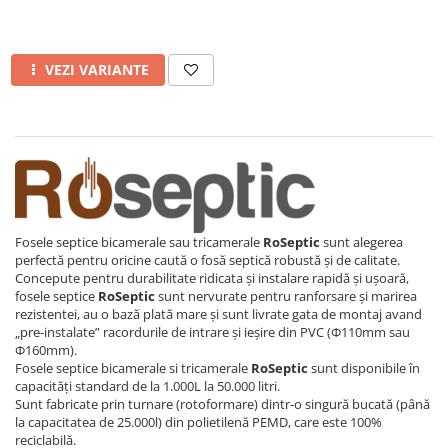
VEZI VARIANTE
Fosele septice bicamerale sau tricamerale
RoSeptic
sunt alegerea
perfectă pentru oricine caută o fosă septică robustă și de calitate.
Concepute pentru durabilitate ridicata și instalare rapidă și ușoară,
fosele septice
RoSeptic
sunt nervurate pentru ranforsare și marirea
rezistentei, au o bază plată mare și sunt livrate gata de montaj avand
„pre-instalate” racordurile de intrare și ieșire din PVC (Φ110mm sau
Φ160mm).
Fosele septice bicamerale si tricamerale
RoSeptic
sunt disponibile în
capacități standard de la 1.000L la 50.000 litri.
Sunt fabricate prin turnare (rotoformare) dintr-o singură bucată (până
la capacitatea de 25.000l) din polietilenă PEMD, care este 100%
reciclabilă.