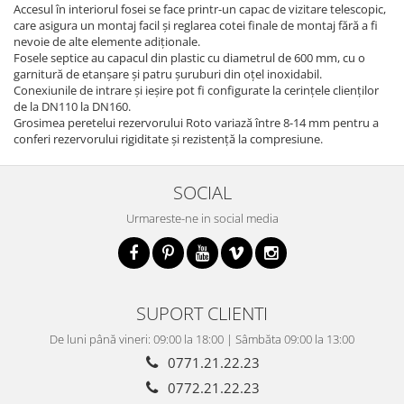
Accesul în interiorul fosei se face printr-un capac de vizitare telescopic,
care asigura un montaj facil și reglarea cotei finale de montaj fără a fi
nevoie de alte elemente adiționale.
Fosele septice au capacul din plastic cu diametrul de 600 mm, cu o
garnitură de etanșare și patru șuruburi din oțel inoxidabil.
Conexiunile de intrare și ieșire pot fi configurate la cerințele clienților
de la DN110 la DN160.
Grosimea peretelui rezervorului Roto variază între 8-14 mm pentru a
conferi rezervorului rigiditate și rezistență la compresiune.
SOCIAL
Urmareste-ne in social media
SUPORT CLIENTI
De luni până vineri: 09:00 la 18:00 | Sâmbăta 09:00 la 13:00
0771.21.22.23
0772.21.22.23