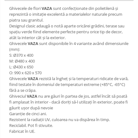
Ghivecele de flori
VAZA
sunt confecționate din polietilenă și
reprezintă o imitație excelentă a materialelor naturale precum
piatra sau granitul.
Designul clasic adaugă o notă aparte oricărei grădini, terase sau
spațiu verde fiind elemente perfecte pentru orice tip de decor,
atât la interior cât și la exterior.
Ghivecele
VAZA
sunt disponibile în 4 variante având dimensiunile
(mm):
S: Ø370 x 400
M: Ø480 x 400
L: Ø430 x 650
O: 990 x 620 x 570
Ghivecele
VAZA
rezistă la îngheț și la temperaturi ridicate de vară,
fiind testate în domeniul de temperaturi extreme (+85°C, -65°C)
fără a se crăpa.
Ghiveciul
VAZA
nu are găuri în partea de jos, astfel încât să poată
fi amplasat în interior - dacă doriți să-l utilizați în exterior, poate fi
găurit ușor după nevoie
Garanție de cinci ani.
Rezistent la radiații UV, culoarea nu va dispărea în timp.
Reciclabil. Pot fi stivuite.
Fabricat în UE.