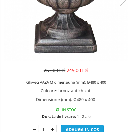
267,00 Lei
249,00 Lei
Ghiveci VAZA M dimensiune (mm): Ø480 x 400
Culoare
:
bronz antichizat
Dimensiune (mm)
:
Ø480 x 400
IN STOC
Durata de livrare:
1 - 2 zile
ADAUGA IN COS