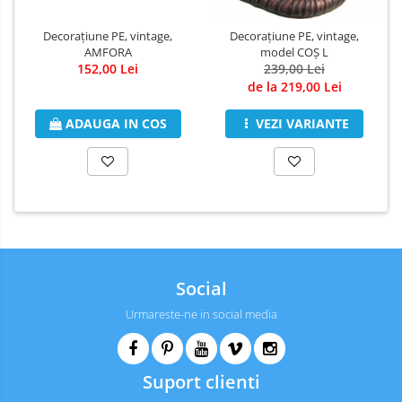
Decorațiune PE, vintage,
Decorațiune PE, vintage,
AMFORA
model COȘ L
152,00 Lei
239,00 Lei
de la 219,00 Lei
ADAUGA IN COS
VEZI VARIANTE
Social
Urmareste-ne in social media
Suport clienti