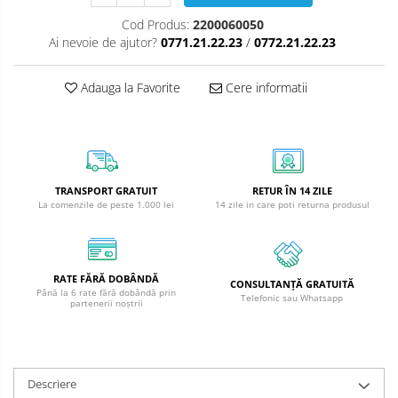
Cod Produs:
2200060050
Ai nevoie de ajutor?
0771.21.22.23
/
0772.21.22.23
Adauga la Favorite
Cere informatii
TRANSPORT GRATUIT
RETUR ÎN 14 ZILE
La comenzile de peste 1.000 lei
14 zile in care poti returna produsul
RATE FĂRĂ DOBÂNDĂ
CONSULTANȚĂ GRATUITĂ
Până la 6 rate fără dobândă prin
Telefonic sau Whatsapp
partenerii noștrii
Descriere