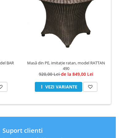
-6%
Masă din PE, imitație ratan, model RATTAN
odel BAR
Masă din PE
490
920,00 Lei
de la 849,00 Lei
VEZI VARIANTE
V
Suport clienti