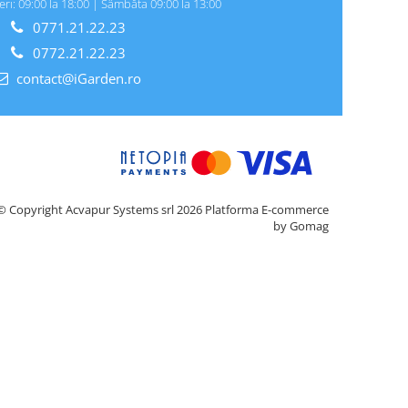
eri: 09:00 la 18:00 | Sâmbăta 09:00 la 13:00
0771.21.22.23
0772.21.22.23
contact@iGarden.ro
© Copyright Acvapur Systems srl 2026
Platforma E-commerce
by Gomag