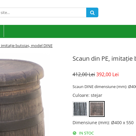
 imitație butoiaș, model DINE
Scaun din PE, imitație
412,00 Lei
392,00 Lei
Scaun DINE dimensiune (mm): Ø400
Culoare
: stejar
Dimensiune (mm)
:
Ø400 x 550
IN STOC