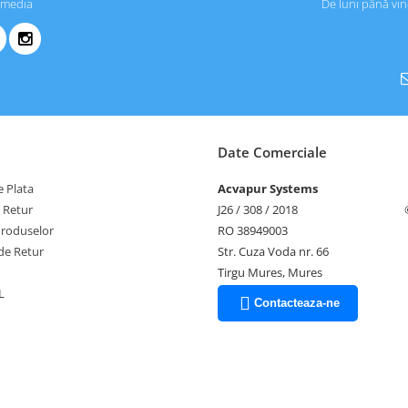
 media
De luni până vin
Date Comerciale
 Plata
Acvapur Systems
e Retur
J26 / 308 / 2018
Produselor
RO 38949003
de Retur
Str. Cuza Voda nr. 66
Tirgu Mures, Mures
L
Contacteaza-ne