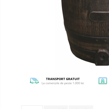
Casute animale talie mica
Fose
septice
Casute animale talie medie
Stații
Casute animale talie mare
de
epurare
Fose septice bicamerale
Fose septice tricamerale
Stații de epurare Non-Electrice
BIOROCK
TRANSPORT GRATUIT
La comenzile de peste 1.000 lei