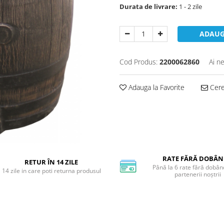
Durata de livrare:
1 - 2 zile
ADAUG
Cod Produs:
2200062860
Ai n
Adauga la Favorite
Cere 
RATE FĂRĂ DOBÂ
RETUR ÎN 14 ZILE
Până la 6 rate fără dobân
14 zile in care poti returna produsul
partenerii noștrii