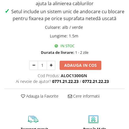
ajuta la alinierea cablurilor
✓
Setul include un sistem unic de andocare cu blocare
pentru fixarea pe orice suprafata netedă uscată
Culoare
:
alb / verde
Lungime
:
1.5m
IN STOC
Durata de livrare:
1 - 2 zile
ADAUGA IN COS
Cod Produs:
ALOC1300GN
Ai nevoie de ajutor?
0771.21.22.23
/
0772.21.22.23
Adauga la Favorite
Cere informatii
Transport gratuit
Retur în 14 zile