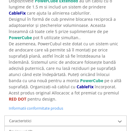
Dispozitivele
PowerCube Extended
au un cablu cu o
lungime de 1.5 m si includ un sistem de prindere
CableFix
care ajuta la alinierea cablurilor.
Designul în formă de cub previne blocarea reciprocă a
adaptoarelor și ștecherelor voluminoase. Aceasta
înseamnă că toate cele 5 prize suplimentare de pe
PowerCube
pot fi utilizate simultan..
De asemenea, PowerCubul este dotat cu un sistem unic
de andocare care vă permite să îl montați pe orice
suprafață plană, astfel încât să fie întotdeauna la
îndemână. Sistemul unic de andocare folosește bandă
adezivă puternică, care nu lasă reziduuri pe suprafață
atunci când este îndepărtată. Puteți oricând înlocui
banda cu una nouă pentru a monta
PowerCube
pe o altă
suprafață. Organizați-vă cablul cu
CableFix
încorporat.
Acest produs original Allocacoc a fot premiat cu premiul
RED DOT
pentru design.
Informatii conformitate produs
Caracteristici