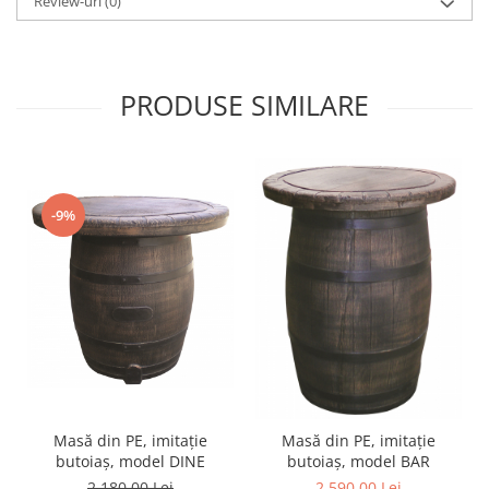
Review-uri
(0)
PRODUSE SIMILARE
-9%
Masă din PE, imitație
Masă din PE, imitație
butoiaș, model DINE
butoiaș, model BAR
2.180,00 Lei
2.590,00 Lei