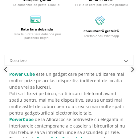
La comenzile de peste 1.000 lei
14 zile in care poti returna produsul
Rate fără dobândă
Consultanță gratuită
Până la 6 rate fără dobândă prin
Telefonic sau Whatsapp
partenerii noștrii
Descriere
Power Cube
este un gadget care permite utilizarea mai
multor prize pe acelasi dispozitiv, indiferent de locatia
unde vrei sa lucrezi.
Poti sa-l fixezi pe birou, sa-ti incarci telefonul avand
spatiu pentru mai multe dispozitive, sau sa unesti mai
multe astfel de cuburi pentru a crea si mai multe spatii
pentru gadget-urile si electronicele tale.
PowerCube
de la Allocacoc se potriveste cu eleganta in
interioarele contemporane ale caselor si birourilor si nu
mai trebuie sa va intrebati unde sa ascundeti prizele.