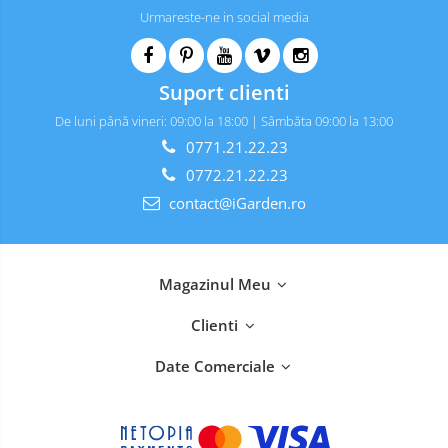
Urmareste-ne in social media
Suport clienti
De luni până vineri: 09:00 la 18:00 | Sâmbăta 09:00 la 13:00
0771.21.22.23
0772.21.22.23
contact@iGarden.ro
Magazinul Meu
Clienti
Date Comerciale