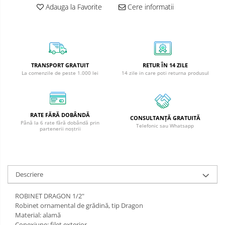
Adauga la Favorite
Cere informatii
TRANSPORT GRATUIT
RETUR ÎN 14 ZILE
La comenzile de peste 1.000 lei
14 zile in care poti returna produsul
RATE FĂRĂ DOBÂNDĂ
CONSULTANȚĂ GRATUITĂ
Până la 6 rate fără dobândă prin
Telefonic sau Whatsapp
partenerii noștrii
Descriere
ROBINET DRAGON 1/2"
Robinet ornamental de grădină, tip Dragon
Material: alamă
Conexiune: filet exterior