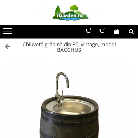
Toate Produsele
1
2
Ghivece clasic & vintage
Ghivece rustice
Chiuvetă grădină din PE, vintage, model
BACCHUS
Ghivece moderne RONDO
Ghivece moderne CUBO
Ghivece 3D
Mobilier si accesorii de gradina
Mobilier
Electrice
Decoratiuni terasa si gradina
Borduri si separatoare gazon
Cismele si chiuvete de gradina
Pardoseli terase si gradina
Solutii captare apa de ploaie