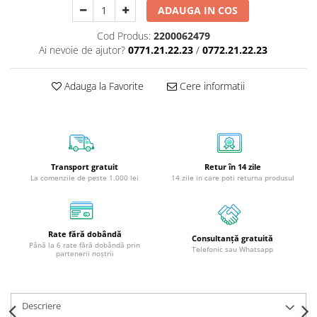
ADAUGA IN COS
Cod Produs:
2200062479
Ai nevoie de ajutor?
0771.21.22.23
/
0772.21.22.23
Adauga la Favorite
Cere informatii
Transport gratuit
Retur în 14 zile
La comenzile de peste 1.000 lei
14 zile in care poti returna produsul
Rate fără dobândă
Consultanță gratuită
Până la 6 rate fără dobândă prin
Telefonic sau Whatsapp
partenerii noștrii
Descriere