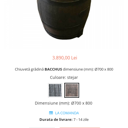
Casute animale de companie
Casute animale talie mica
Casute animale talie medie
Casute animale talie mare
Fose septice
Fose septice bicamerale
Fose septice tricamerale
3.890,00 Lei
Stații de epurare
Stații de epurare Non-Electrice
Chiuvetă grădină
BACCHUS
dimensiune (mm): Ø700 x 800
BIOROCK
Culoare
: stejar
Dimensiune (mm)
:
Ø700 x 800
LA COMANDA
Durata de livrare:
7 - 14 zile