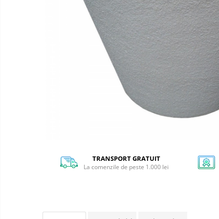
Casute animale talie mica
Fose
septice
Casute animale talie medie
Stații
Casute animale talie mare
de
epurare
Fose septice bicamerale
Fose septice tricamerale
Stații de epurare Non-Electrice
BIOROCK
TRANSPORT GRATUIT
La comenzile de peste 1.000 lei