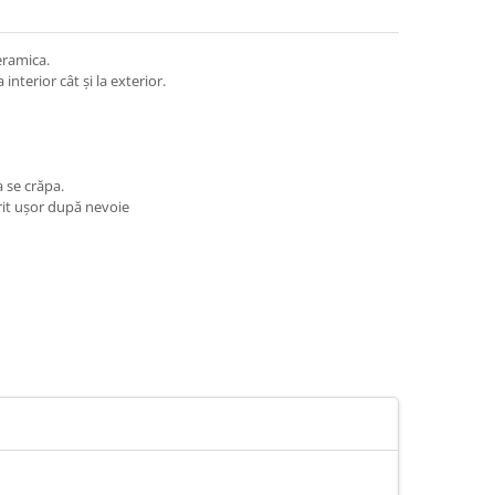
eramica.
nterior cât și la exterior.
a se crăpa.
ăurit ușor după nevoie