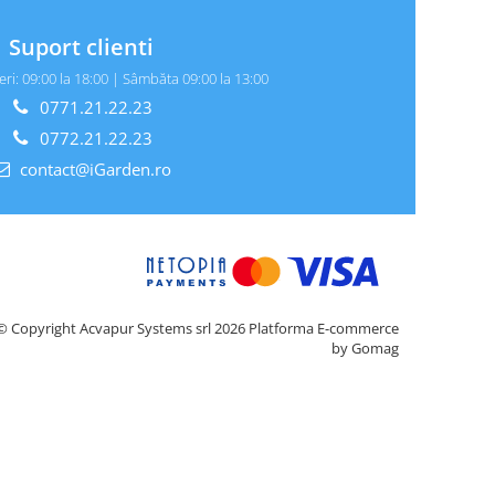
Suport clienti
eri: 09:00 la 18:00 | Sâmbăta 09:00 la 13:00
0771.21.22.23
0772.21.22.23
contact@iGarden.ro
© Copyright Acvapur Systems srl 2026
Platforma E-commerce
by Gomag