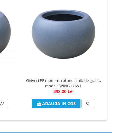
Ghiveci PE modern, rotund, imitație granit,
Ghiveci PE 
model SWING LOW L
398,00 Lei
ADAUGA IN COS
A