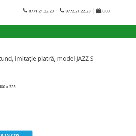
0771.21.22.23
0772.21.22.23
0,00
und, imitație piatră, model JAZZ S
400 x 325
A IN COS