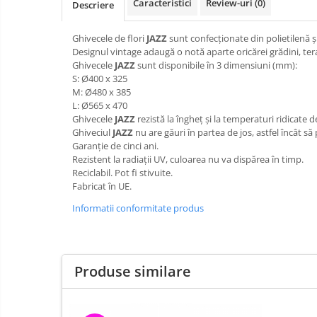
Caracteristici
Review-uri
(0)
Descriere
Ghivecele de flori
JAZZ
sunt confecționate din polietilenă ș
Designul vintage adaugă o notă aparte oricărei grădini, teras
Ghivecele
JAZZ
sunt disponibile în 3 dimensiuni (mm):
S: Ø400 x 325
M: Ø480 x 385
L: Ø565 x 470
Ghivecele
JAZZ
rezistă la îngheț și la temperaturi ridicate 
Ghiveciul
JAZZ
nu are găuri în partea de jos, astfel încât să 
Garanție de cinci ani.
Rezistent la radiații UV, culoarea nu va dispărea în timp.
Reciclabil. Pot fi stivuite.
Fabricat în UE.
Informatii conformitate produs
Produse similare