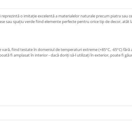
i reprezintă o imitație excelentă a materialelor naturale precum piatra sau c
e sau spațiu verde fiind elemente perfecte pentru orice tip de decor, atât la i
de vară, fiind testate în domeniul de temperaturi extreme (+85°C, -65°C) fără 
poată fi amplasat în interior - dacă doriți să-l utilizați în exterior, poate fi g