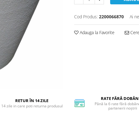
Cod Produs:
2200066870
Ai n
Adauga la Favorite
Cere 
RATE FĂRĂ DOBÂ
RETUR ÎN 14 ZILE
Până la 6 rate fără dobân
14 zile in care poti returna produsul
partenerii noștrii