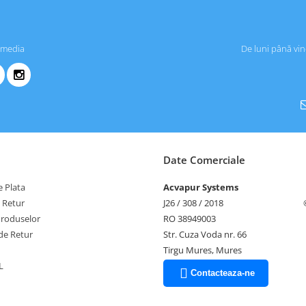
 media
De luni până vin
Date Comerciale
 Plata
Acvapur Systems
e Retur
J26 / 308 / 2018
Produselor
RO 38949003
de Retur
Str. Cuza Voda nr. 66
Tirgu Mures, Mures
L
Contacteaza-ne