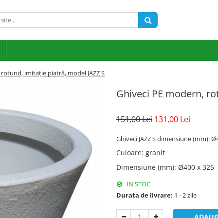
rotund, imitație piatră, model JAZZ S
Ghiveci PE modern, rot
151,00 Lei
131,00 Lei
Ghiveci JAZZ S dimensiune (mm): Ø
Culoare
:
granit
Dimensiune (mm)
:
Ø400 x 325
IN STOC
Durata de livrare:
1 - 2 zile
ADAUG