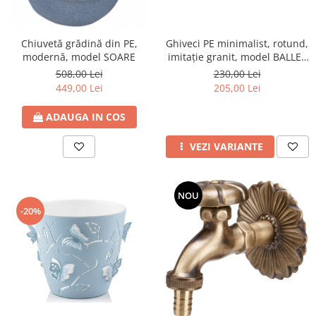
Chiuvetă grădină din PE,
Ghiveci PE minimalist, rotund,
modernă, model SOARE
imitație granit, model BALLET
600
508,00 Lei
230,00 Lei
449,00 Lei
205,00 Lei
ADAUGA IN COS
VEZI VARIANTE
NOU
-20%