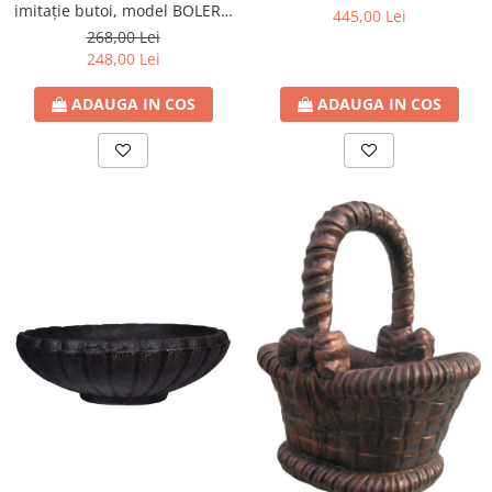
imitație butoi, model BOLERO
445,00 Lei
L
268,00 Lei
248,00 Lei
ADAUGA IN COS
ADAUGA IN COS