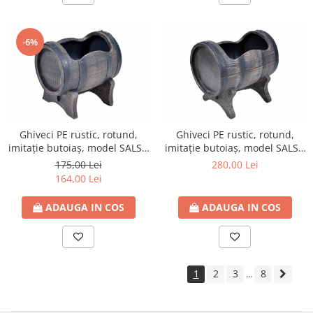
-6%
Ghiveci PE rustic, rotund,
Ghiveci PE rustic, rotund,
imitație butoiaș, model SALSA
imitație butoiaș, model SALSA
S
M
175,00 Lei
280,00 Lei
164,00 Lei
ADAUGA IN COS
ADAUGA IN COS
1
2
3
8
...