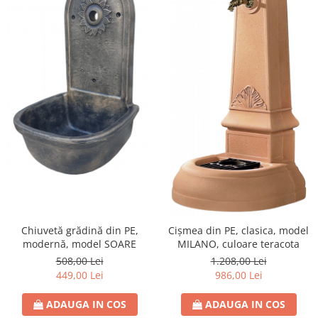
Chiuvetă grădină din PE,
Cișmea din PE, clasica, model
modernă, model SOARE
MILANO, culoare teracota
508,00 Lei
1.208,00 Lei
449,00 Lei
986,00 Lei
ADAUGA IN COS
ADAUGA IN COS