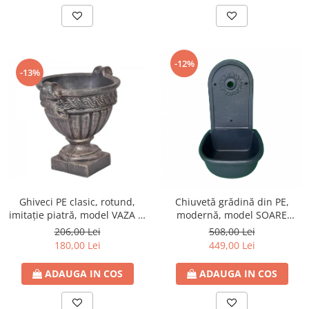
-12%
-13%
Ghiveci PE clasic, rotund,
Chiuvetă grădină din PE,
imitație piatră, model VAZA S,
modernă, model SOARE
Ø370 x 400 (mm)
antracit
206,00 Lei
508,00 Lei
180,00 Lei
449,00 Lei
ADAUGA IN COS
ADAUGA IN COS