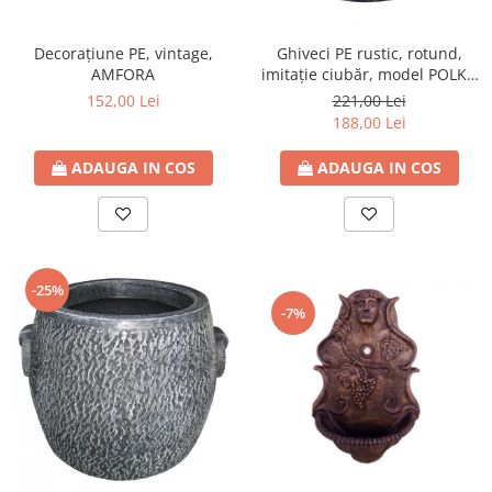
Decorațiune PE, vintage,
Ghiveci PE rustic, rotund,
AMFORA
imitație ciubăr, model POLKA
M, Ø39 cm, 30 litri
152,00 Lei
221,00 Lei
188,00 Lei
ADAUGA IN COS
ADAUGA IN COS
-25%
-7%