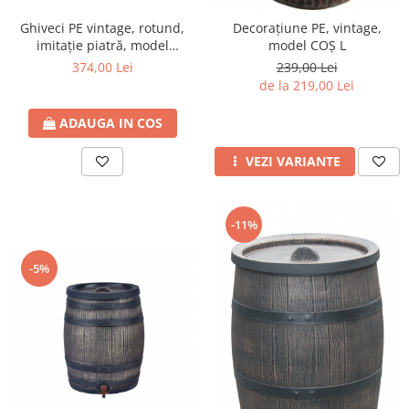
Ghiveci PE vintage, rotund,
Decorațiune PE, vintage,
imitație piatră, model
model COȘ L
MARGARITE L
374,00 Lei
239,00 Lei
de la 219,00 Lei
ADAUGA IN COS
VEZI VARIANTE
-11%
-5%