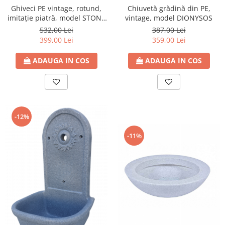
Ghiveci PE vintage, rotund,
Chiuvetă grădină din PE,
imitație piatră, model STONE
vintage, model DIONYSOS
XL
532,00 Lei
387,00 Lei
399,00 Lei
359,00 Lei
ADAUGA IN COS
ADAUGA IN COS
-12%
-11%