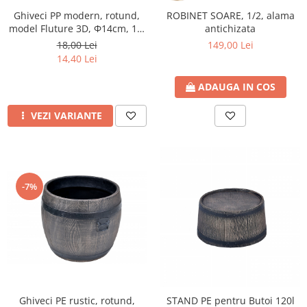
Ghiveci PP modern, rotund,
ROBINET SOARE, 1/2, alama
model Fluture 3D, Φ14cm, 1.4
antichizata
litri
18,00 Lei
149,00 Lei
14,40 Lei
ADAUGA IN COS
VEZI VARIANTE
-7%
Ghiveci PE rustic, rotund,
STAND PE pentru Butoi 120l