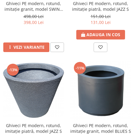
Ghiveci PE modern, rotund,
Ghiveci PE modern, rotund,
imitație granit, model SWING
imitație piatră, model JAZZ S
L
498,00 Lei
151,00 Lei
398,00 Lei
131,00 Lei
ADAUGA IN COS
VEZI VARIANTE
-11%
-13%
Ghiveci PE modern, rotund,
Ghiveci PE modern, rotund,
imitație piatră, model JAZZ S
imitație granit, model BLUES S