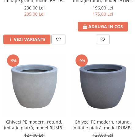
imitație granit, model BALLET
imitație ratan, model LATINO
600
M
230,00 Lei
196,00 Lei
205,00 Lei
175,00 Lei
ADAUGA IN COS
VEZI VARIANTE
-9%
-9%
Ghiveci PE modern, rotund,
Ghiveci PE modern, rotund,
imitație piatră, model RUMBA
imitație piatră, model RUMBA
S
S
127,00 Lei
127,00 Lei