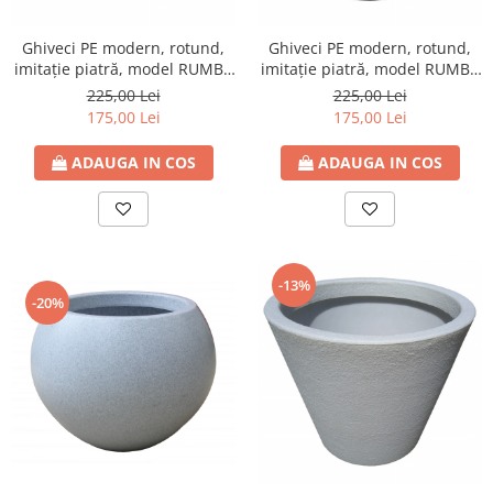
Ghiveci PE modern, rotund,
Ghiveci PE modern, rotund,
imitație piatră, model RUMBA
imitație piatră, model RUMBA
M
M
225,00 Lei
225,00 Lei
175,00 Lei
175,00 Lei
ADAUGA IN COS
ADAUGA IN COS
-13%
-20%