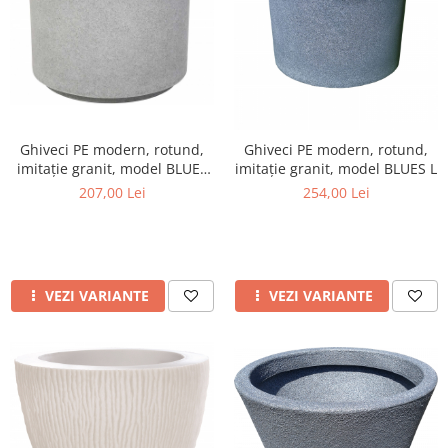
Ghiveci PE modern, rotund,
Ghiveci PE modern, rotund,
imitație granit, model BLUES
imitație granit, model BLUES L
M
207,00 Lei
254,00 Lei
VEZI VARIANTE
VEZI VARIANTE