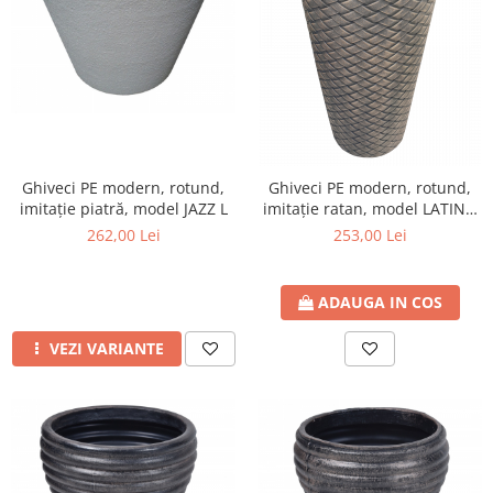
Ghiveci PE modern, rotund,
Ghiveci PE modern, rotund,
imitație piatră, model JAZZ L
imitație ratan, model LATINO
L
262,00 Lei
253,00 Lei
ADAUGA IN COS
VEZI VARIANTE