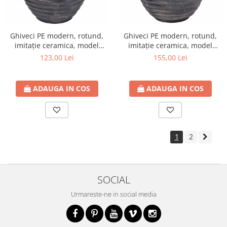
Ghiveci PE modern, rotund,
Ghiveci PE modern, rotund,
imitație ceramica, model
imitație ceramica, model
MODERNO M
MODERNO L
123,00 Lei
155,00 Lei
ADAUGA IN COS
ADAUGA IN COS
1
2
SOCIAL
Urmareste-ne in social media