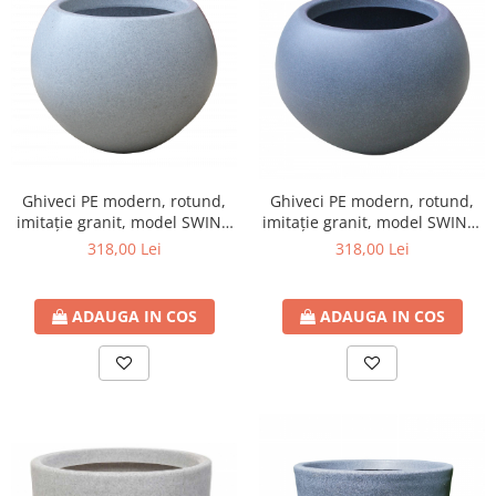
Ghiveci PE modern, rotund,
Ghiveci PE modern, rotund,
imitație granit, model SWING
imitație granit, model SWING,
S
S
318,00 Lei
318,00 Lei
ADAUGA IN COS
ADAUGA IN COS