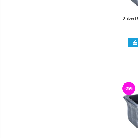
Ghiveci 
-25%