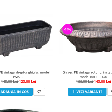
-14%
PE vintage, dreptunghiular, model
Ghiveci PE vintage, rotund, imitați
TWIST S
model BALLET 470
143,00 Lei
123,00 Lei
166,00 Lei
143,00 Lei
ADAUGA IN COS
VEZI VARIANTE