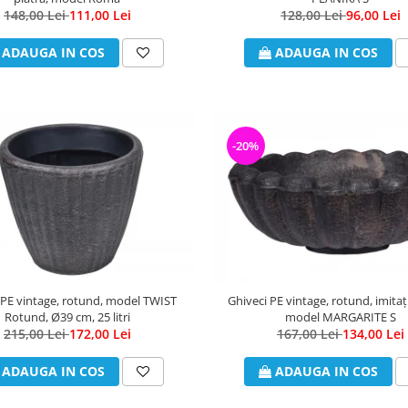
128,00 Lei
96,00 Lei
148,00 Lei
111,00 Lei
ADAUGA IN COS
ADAUGA IN COS
-20%
 PE vintage, rotund, model TWIST
Ghiveci PE vintage, rotund, imitați
Rotund, Ø39 cm, 25 litri
model MARGARITE S
215,00 Lei
172,00 Lei
167,00 Lei
134,00 Lei
ADAUGA IN COS
ADAUGA IN COS