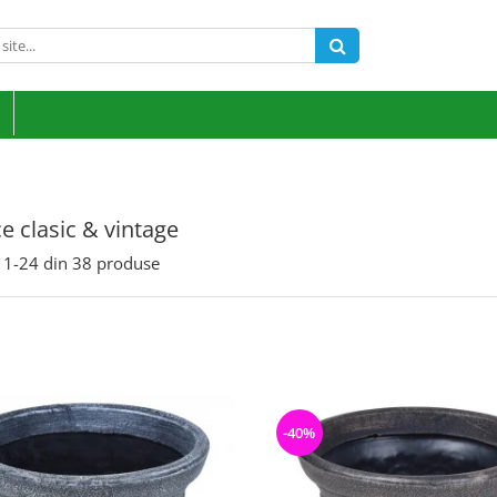
e clasic & vintage
1-
24
din
38
produse
-40%