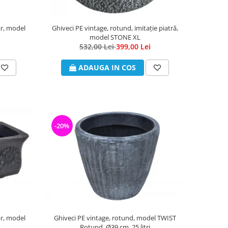
ar, model
Ghiveci PE vintage, rotund, imitație piatră,
model STONE XL
532,00 Lei
399,00 Lei
ADAUGA IN COS
-20%
ar, model
Ghiveci PE vintage, rotund, model TWIST
Rotund, Ø39 cm, 25 litri