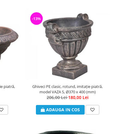
-13%
e piatră,
Ghiveci PE clasic, rotund, imitație piatră,
model VAZA S, Ø370 x 400 (mm)
206,00 Lei
180,00 Lei
ADAUGA IN COS