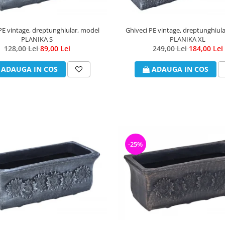
PE vintage, dreptunghiular, model
Ghiveci PE vintage, dreptunghiul
PLANIKA S
PLANIKA XL
128,00 Lei
89,00 Lei
249,00 Lei
184,00 Lei
ADAUGA IN COS
ADAUGA IN COS
-25%