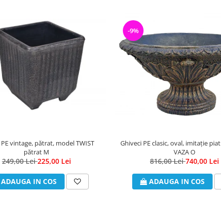
-9%
 PE vintage, pătrat, model TWIST
Ghiveci PE clasic, oval, imitație pi
pătrat M
VAZA O
249,00 Lei
225,00 Lei
816,00 Lei
740,00 Lei
ADAUGA IN COS
ADAUGA IN COS