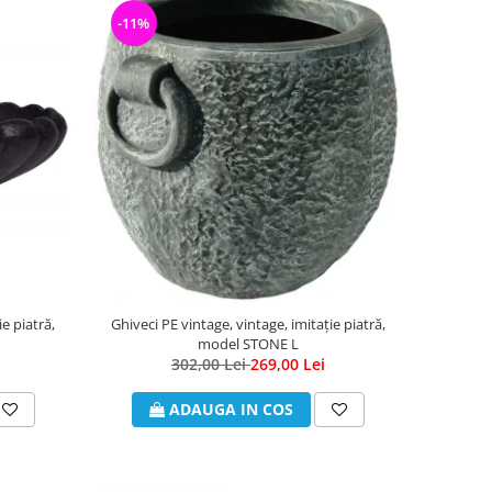
-11%
e piatră,
Ghiveci PE vintage, vintage, imitație piatră,
model STONE L
302,00 Lei
269,00 Lei
ADAUGA IN COS