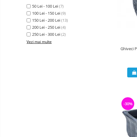
Casute animale talie mica
Fose
50 Lei - 100 Lei
(7)
septice
100 Lei - 150 Lei
(9)
Casute animale talie medie
Stații
150 Lei - 200 Lei
(13)
Casute animale talie mare
de
200 Lei - 250 Lei
(4)
epurare
Fose septice bicamerale
250 Lei - 300 Lei
(2)
Fose septice tricamerale
Vezi mai multe
Ghiveci 
Stații de epurare Non-Electrice
BIOROCK
-30%