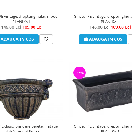
PE vintage, dreptunghiular, model
Ghiveci PE vintage, dreptunghiul
PLANIKA L
PLANIKA L
146,00 Lei
109,00 Lei
146,00 Lei
109,00 Lei
ADAUGA IN COS
ADAUGA IN COS
-25%
Ghiveci PE vintage, dreptunghiul
PE clasic, prindere perete, imitație
PLANIKA S
piatră, model Roma