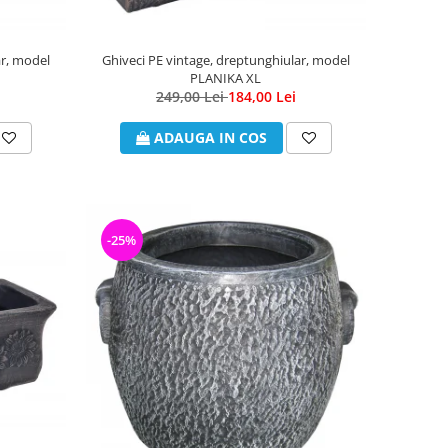
ar, model
Ghiveci PE vintage, dreptunghiular, model
PLANIKA XL
249,00 Lei
184,00 Lei
ADAUGA IN COS
-25%