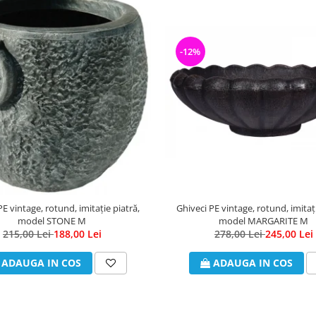
-12%
Ghiveci PE vintage, rotund, imitați
PE vintage, rotund, imitație piatră,
model MARGARITE M
model STONE M
278,00 Lei
245,00 Lei
215,00 Lei
188,00 Lei
ADAUGA IN COS
ADAUGA IN COS