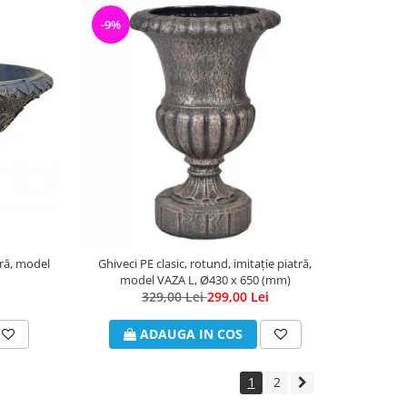
-9%
atră, model
Ghiveci PE clasic, rotund, imitație piatră,
model VAZA L, Ø430 x 650 (mm)
329,00 Lei
299,00 Lei
ADAUGA IN COS
1
2